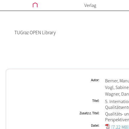
Verlag
TUGraz OPEN Library
Autor
Berner, Man
Vogl, Sabine
Wagner, Dan
Titel
5. Internat
Qualitätsen
Zusatz z. Titel
Qualitäts- 
Perspektive
Datei
[7.22 MB]