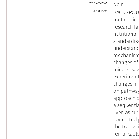
Peer Review
Nein
Abstract
BACKGROUND
metabolic 
research fa
nutritional
standardiz
understand
mechanisms
changes of
mice at sev
experiment
changes in 
on pathway
approach pr
a sequentia
liver, as c
concerted pa
the transcr
remarkable