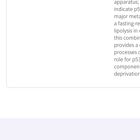
apparatus; 
indicate p5
major metab
a fasting-r
lipolysis 
this combi
provides a
processes o
role for p5
components
deprivation