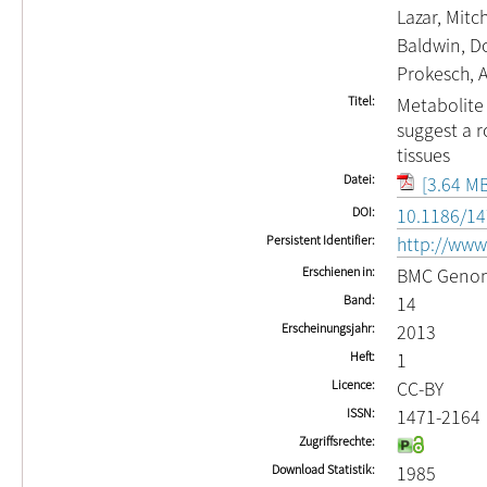
Lazar, Mitch
Baldwin, D
Prokesch, 
Titel
Metabolite 
suggest a r
tissues
Datei
[3.64 MB
DOI
10.1186/14
Persistent Identifier
http://ww
Erschienen in
BMC Geno
Band
14
Erscheinungsjahr
2013
Heft
1
Licence
CC-BY
ISSN
1471-2164
Zugriffsrechte
Download Statistik
1985