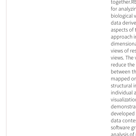
together.R
for analyzi
biological 
data derive
aspects of 
approach i
dimensiona
views of re
views. The 
reduce the 
between the
mapped ont
structural 
individual 
visualizati
demonstrat
developed 
data conte
software gr
analysis o