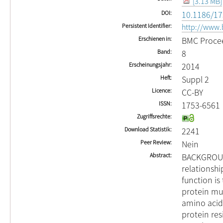
[3.13 MB]
DOI
10.1186/17
Persistent Identifier
http://www.
Erschienen in
BMC Proce
Band
8
Erscheinungsjahr
2014
Heft
Suppl 2
Licence
CC-BY
ISSN
1753-6561
Zugriffsrechte
Download Statistik
2241
Peer Review
Nein
Abstract
BACKGROUND
relationsh
function is
protein mu
amino acid 
protein re