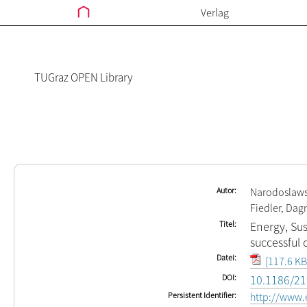
Verlag
TUGraz OPEN Library
Autor
Narodoslaws
Fiedler, Da
Titel
Energy, Sus
successful
Datei
[117.6 KB
DOI
10.1186/21
Persistent Identifier
http://www.