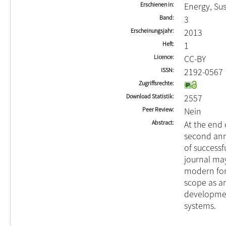
Erschienen in
Energy, Sus
Band
3
Erscheinungsjahr
2013
Heft
1
Licence
CC-BY
ISSN
2192-0567
Zugriffsrechte
Download Statistik
2557
Peer Review
Nein
Abstract
At the end o
second ann
of successf
journal may
modern form
scope as an
developmen
systems.