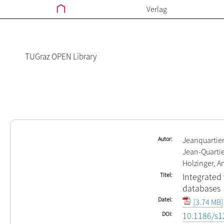
Verlag
TUGraz OPEN Library
Autor
Jeanquartier
Jean-Quartier
Holzinger, A
Titel
Integrated 
databases
Datei
[3.74 MB]
DOI
10.1186/s1