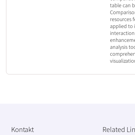
table can b
Compariso
resources f
applied to 
interaction
enhancemen
analysis to
comprehens
visualizati
Kontakt
Related Li