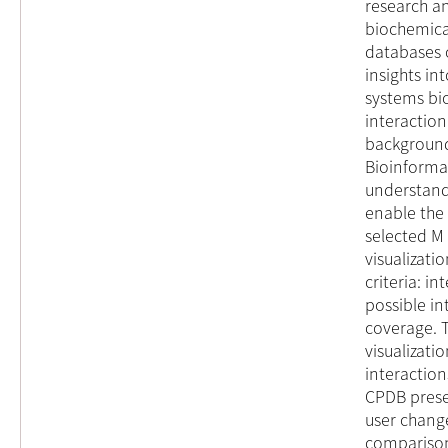
research an
biochemica
databases o
insights i
systems bi
interaction
background
Bioinformat
understand
enable the 
selected M
visualizati
criteria: in
possible in
coverage. T
visualizati
interaction
CPDB prese
user chang
comparison