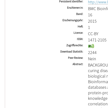
Persistent Identifier
http://www.
Erschienen in
BMC Bioinf
Band
16
Erscheinungsjahr
2015
Heft
1
Licence
CC-BY
ISSN
1471-2105
Zugriffsrechte
Download Statistik
2244
Peer Review
Nein
Abstract
BACKGROUND
curing dise
biological 
Bioinforma
databases a
protein-pro
knowledge 
correlation