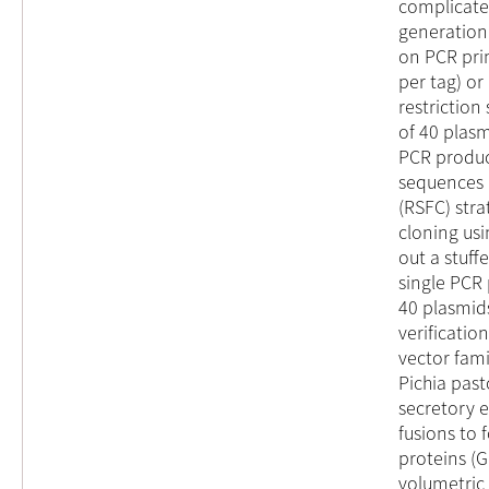
complicate
generation.
on PCR pri
per tag) or
restriction
of 40 plasm
PCR product
sequences a
(RSFC) stra
cloning usi
out a stuff
single PCR 
40 plasmids
verificatio
vector fam
Pichia pas
secretory 
fusions to 
proteins (
volumetric 