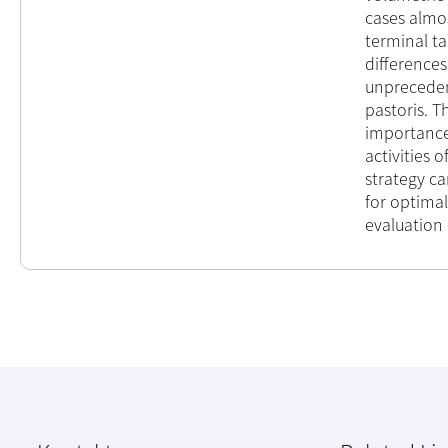
cases almos
terminal t
difference
unpreceden
pastoris. T
importance
activities o
strategy ca
for optimal
evaluation 