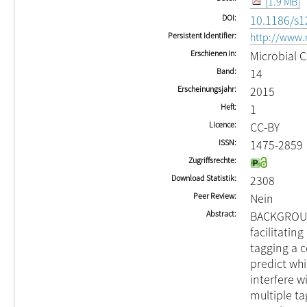
[1.9 MB]
DOI
10.1186/s1
Persistent Identifier
http://www.
Erschienen in
Microbial C
Band
14
Erscheinungsjahr
2015
Heft
1
Licence
CC-BY
ISSN
1475-2859
Zugriffsrechte
Download Statistik
2308
Peer Review
Nein
Abstract
BACKGROUND
facilitatin
tagging a ce
predict whi
interfere wi
multiple t