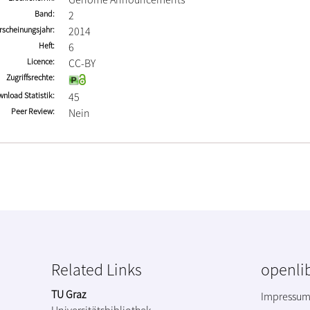
Band
2
rscheinungsjahr
2014
Heft
6
Licence
CC-BY
Zugriffsrechte
nload Statistik
45
Peer Review
Nein
Related Links
openlib
TU Graz
Impressu
Universitätsbibliothek