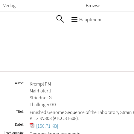
Verlag
Browse
Hauptmenü
Autor
Krempl PM
Mairhofer J
Striedner G
Thallinger GG
Titel
Finished Genome Sequence of the Laboratory Strain E
K-12 RV308 (ATCC 31608).
Datei
[150.71 KB]
Erschienen in
Genome Announcements