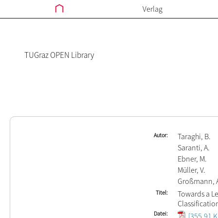
Verlag
TUGraz OPEN Library
Autor
Taraghi, B.
Saranti, A.
Ebner, M.
Müller, V.
Großmann, 
Titel
Towards a Le
Classificatio
Datei
[355.91 K