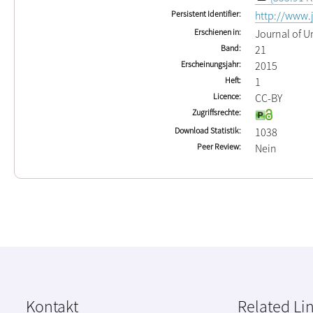
Persistent Identifier
http://www.
Erschienen in
Journal of U
Band
21
Erscheinungsjahr
2015
Heft
1
Licence
CC-BY
Zugriffsrechte
Download Statistik
1038
Peer Review
Nein
Kontakt
Related Li