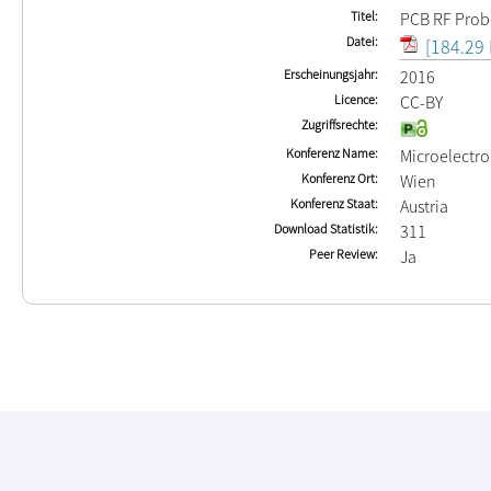
Titel
PCB RF Prob
Datei
[184.29 
Erscheinungsjahr
2016
Licence
CC-BY
Zugriffsrechte
Konferenz Name
Microelectr
Konferenz Ort
Wien
Konferenz Staat
Austria
Download Statistik
311
Peer Review
Ja