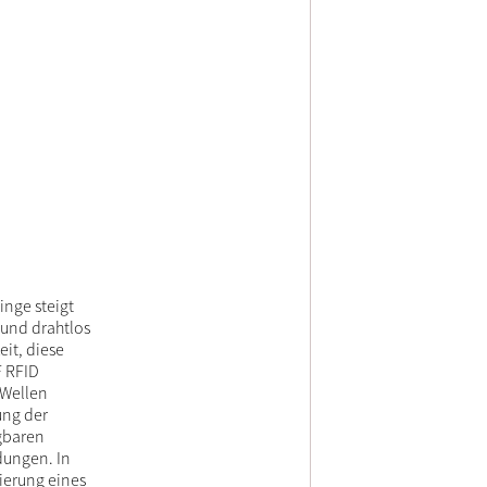
inge steigt
 und drahtlos
it, diese
F RFID
-Wellen
ung der
gbaren
dungen. In
ierung eines