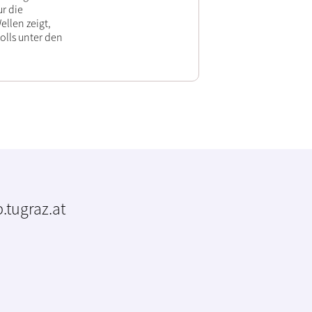
r die
llen zeigt,
olls unter den
.tugraz.at
m