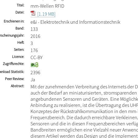
Titel
mm-Wellen RFID
Datei
[1.19 MB]
Erschienen in
e&i - Elektrotechnik und Informationstechnik
Band
133
rscheinungsjahr
2016
Heft
3
Seiten
176
Licence
CC-BY
Zugriffsrechte
nload Statistik
2396
Peer Review
Ja
Abstract
Mit der zunehmenden Verbreitung des Internets der D
auch der Bedarf an miniaturisierten, stromsparenden
angebundenen Sensoren und Geräten. Eine Möglichke
Anbindung zu realisieren, ist die Übertragung des UH
Konzeptes der Rückstrahlkommunikation in den mm
Frequenzbereich. Die dadurch erreichbare Verkleiner
Sensoren und die in diesen Frequenzbereichen verfü
Bandbreiten ermöglichen eine Vielzahl neuer Anwen
diesem Artikel werden das Design und die Implement