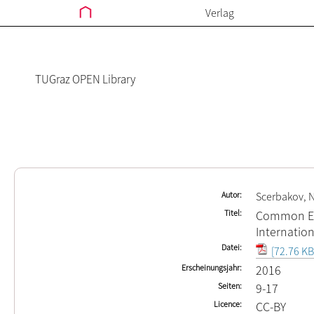
Verlag
TUGraz OPEN Library
Autor
Scerbakov, N
Titel
Common Ed
Internation
Datei
[72.76 KB
Erscheinungsjahr
2016
Seiten
9-17
Licence
CC-BY