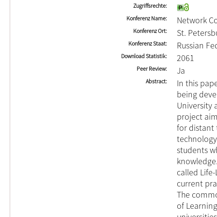
Zugriffsrechte
Konferenz Name
Network Co
Konferenz Ort
St. Petersb
Konferenz Staat
Russian Fe
Download Statistik
2061
Peer Review
Ja
Abstract
In this pap
being deve
University 
project ai
for distant
technology
students wh
knowledge.
called Life
current pr
The common
of Learnin
universitie