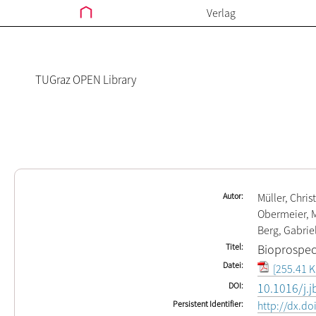
Verlag
TUGraz OPEN Library
Autor
Müller, Chri
Obermeier, 
Berg, Gabrie
Titel
Bioprospec
Datei
[255.41 K
DOI
10.1016/j.j
Persistent Identifier
http://dx.do