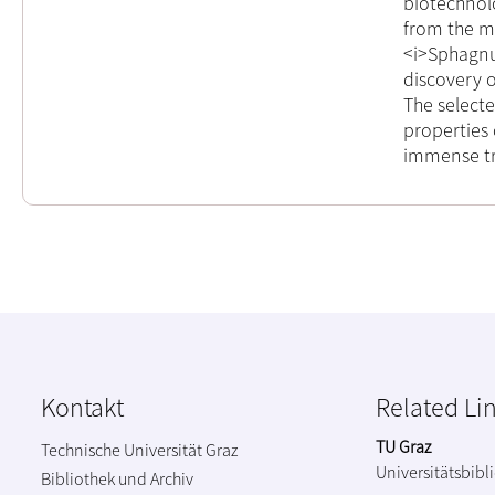
biotechnol
from the m
<i>Sphagnu
discovery 
The select
properties
immense tre
Kontakt
Related Li
TU Graz
Technische Universität Graz
Universitätsbibl
Bibliothek und Archiv