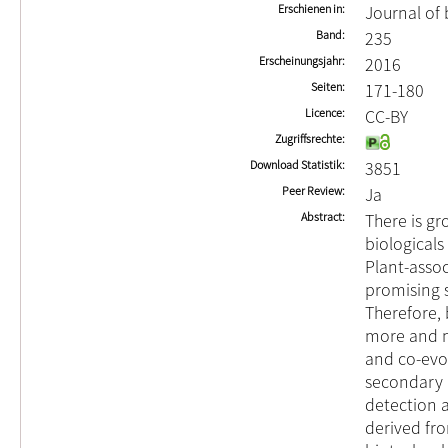
Erschienen in
Journal of
Band
235
Erscheinungsjahr
2016
Seiten
171-180
Licence
CC-BY
Zugriffsrechte
Download Statistik
3851
Peer Review
Ja
Abstract
There is g
biologicals
Plant-asso
promising s
Therefore,
more and mo
and co-evo
secondary m
detection 
derived fr