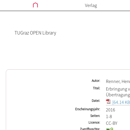
Verlag
TUGraz OPEN Library
Autor
Renner, Her
Titel
Erbringung v
Übertragungs
Datei
[64.14 KB
Erscheinungsjahr
2016
Seiten
1-8
Licence
CC-BY
Zugriffsrechte