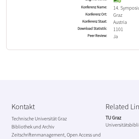
Konferenz Name
14. Symposi
Konferenz Ort
Graz
Konferenz Staat
Austria
Download Statistik
1101
Peer Review
Ja
Kontakt
Related Li
TU Graz
Technische Universität Graz
Universitätsbibl
Bibliothek und Archiv
Zeitschriftenmanagement, Open Access und