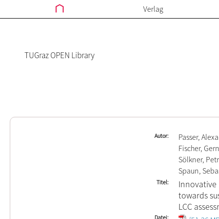
Verlag
TUGraz OPEN Library
Autor
Passer, Alex
Fischer, Ger
Sölkner, Pet
Spaun, Seba
Titel
Innovative
towards su
LCC asses
Datei