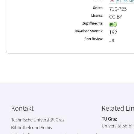
[51.36 MB
Seiten
716-725
Licence
CC-BY
Zugriffsrechte
Download Statistik
192
Peer Review
Ja
Kontakt
Related Li
TU Graz
Technische Universität Graz
Universitätsbibl
Bibliothek und Archiv