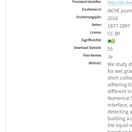
Persistent Identifier
http://dx.do
Erschienen in
AIChE journ
Erscheinungsjahr
2016
Seiten
1877-1897
Licence
CC-BY
Zugriffsrechte
Download Statistik
55
Peer Review
Ja
Abstract
We study dy
for wet gra
short collis
adhering to
different in
Numerical S
interface, 
detecting a
building a
the liquid 
based on t