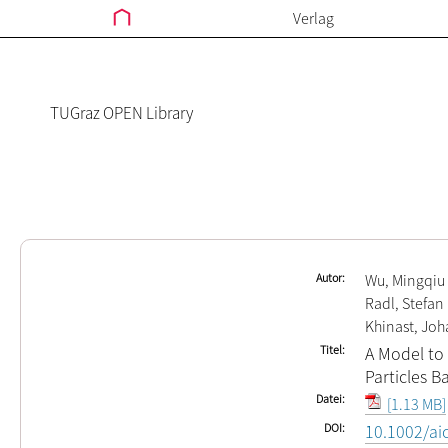
Verlag
TUGraz OPEN Library
Autor
Wu, Mingqiu
Radl, Stefan
Khinast, Jo
Titel
A Model to
Particles B
Datei
[1.13 MB]
DOI
10.1002/ai