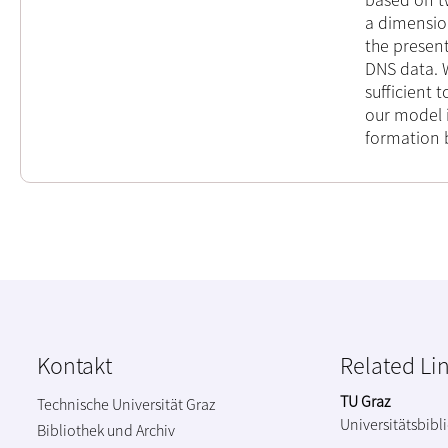
a dimension
the presen
DNS data. 
sufficient 
our model i
formation b
Kontakt
Related Li
TU Graz
Technische Universität Graz
Universitätsbibl
Bibliothek und Archiv