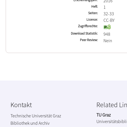
2016
Heft
1
Seiten
32-33
Licence
CC-BY
Zugriffsrechte
Download Statistik
948
Peer Review
Nein
Kontakt
Related Li
TU Graz
Technische Universität Graz
Universitätsbibl
Bibliothek und Archiv