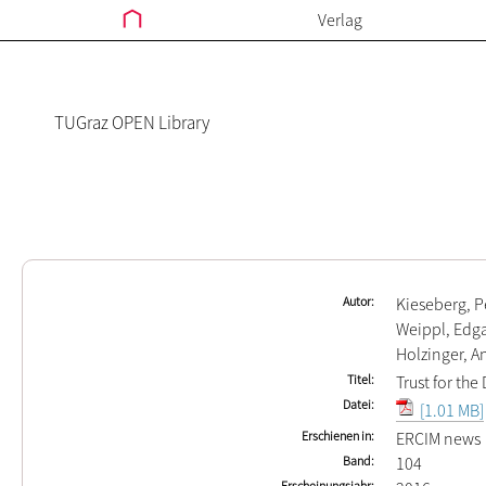
Verlag
TUGraz OPEN Library
Autor
Kieseberg, P
Weippl, Edg
Holzinger, A
Titel
Trust for th
Datei
[1.01 MB]
Erschienen in
ERCIM news
Band
104
Erscheinungsjahr