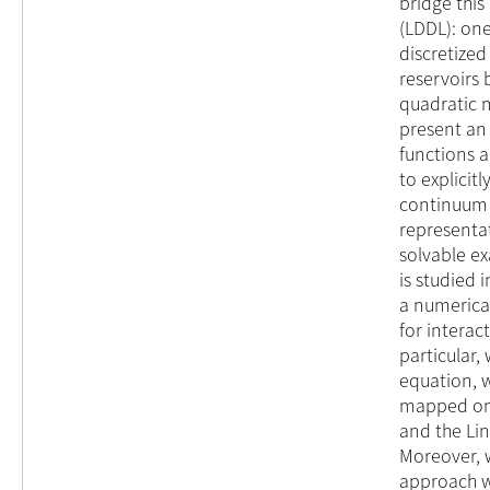
bridge this
(LDDL): one
discretized
reservoirs 
quadratic 
present an
functions a
to explicit
continuum 
representat
solvable e
is studied 
a numerica
for interac
particular,
equation, w
mapped ont
and the Lin
Moreover, w
approach wi