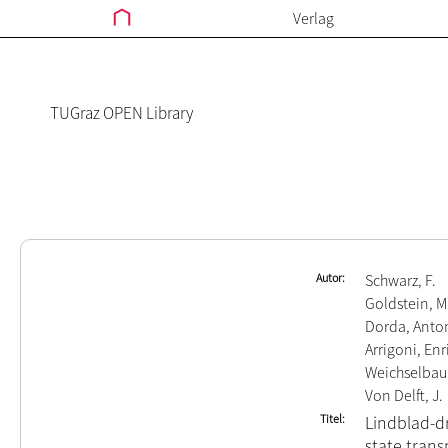
Verlag
TUGraz OPEN Library
Autor
Schwarz, F.
Goldstein, M
Dorda, Anto
Arrigoni, Enr
Weichselbau
Von Delft, J.
Titel
Lindblad-dr
state tran