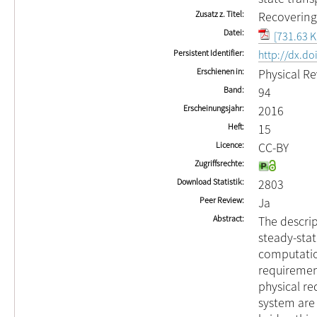
Zusatz z. Titel
Recovering
Datei
[731.63 K
Persistent Identifier
http://dx.d
Erschienen in
Physical Re
Band
94
Erscheinungsjahr
2016
Heft
15
Licence
CC-BY
Zugriffsrechte
Download Statistik
2803
Peer Review
Ja
Abstract
The descri
steady-stat
computatio
requirement
physical r
system are 