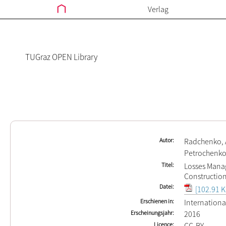
Verlag
TUGraz OPEN Library
Autor
Radchenko, 
Petrochenko
Titel
Losses Mana
Constructio
Datei
[102.91 K
Erschienen in
International
Erscheinungsjahr
2016
Licence
CC-BY