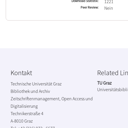
Download Statistik
1221
Peer Review
Nein
Kontakt
Related Li
TU Graz
Technische Universität Graz
Universitätsbibl
Bibliothek und Archiv
Zeitschriftenmanagement, Open Access und
Digitalisierung
Technikerstraße 4
A-8010 Graz