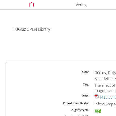
Verlag
TUGraz OPEN Library
Autor
Gürsoy, Doğ
Scharfetter
Titel
The effect of
magnetic in
Datei
[413.58 K
Projekt Identifikator
info:eu-rep
Zugriffsrechte