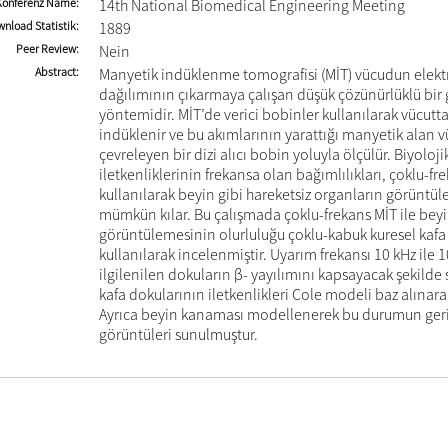
Konferenz Name
14th National Biomedical Engineering Meeting
nload Statistik
1889
Peer Review
Nein
Abstract
Manyetik indüklenme tomografisi (MİT) vücudun elektri
dağılımının çıkarmaya çalışan düşük çözünürlüklü bi
yöntemidir. MİT’de verici bobinler kullanılarak vücutt
indüklenir ve bu akımlarının yarattığı manyetik alan 
çevreleyen bir dizi alıcı bobin yoluyla ölçülür. Biyoloj
iletkenliklerinin frekansa olan bağımlılıkları, çoklu-fr
kullanılarak beyin gibi hareketsiz organların görüntü
mümkün kılar. Bu çalışmada çoklu-frekans MİT ile bey
görüntülemesinin olurluluğu çoklu-kabuk kuresel kaf
kullanılarak incelenmiştir. Uyarım frekansı 10 kHz ile 
ilgilenilen dokuların β- yayılımını kapsayacak şekilde s
kafa dokularının iletkenlikleri Cole modeli baz alınara
Ayrıca beyin kanaması modellenerek bu durumun geri 
görüntüleri sunulmuştur.