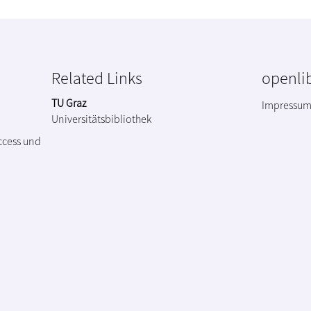
Related Links
openlib
TU Graz
Impressu
Universitätsbibliothek
ccess und