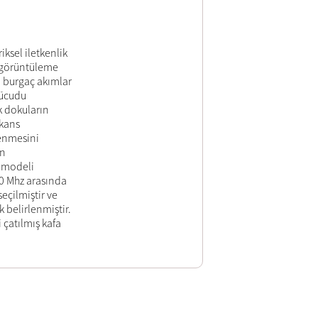
ksel iletkenlik
r görüntüleme
a burgaç akımlar
vücudu
ik dokuların
ekans
lenmesini
in
a modeli
10 Mhz arasında
eçilmiştir ve
k belirlenmiştir.
çatılmış kafa