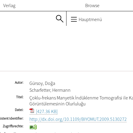
Verlag
Browse
Hauptmenü
Autor
Gürsoy, Doğa
Scharfetter, Hermann
Titel
Çoklu-frekans Manyetik İndüklenme Tomografisi ile K
Görüntülemesinin Olurluluğu
Datei
[427.36 KB]
istent Identifier
http://dx.doi.org/10.1109/BIYOMUT.2009.5130272
Zugriffsrechte