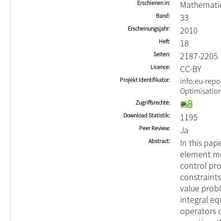
Erschienen in
Mathematic
Band
33
Erscheinungsjahr
2010
Heft
18
Seiten
2187-2205
Licence
CC-BY
Projekt Identifikator
info:eu-rep
Optimisation
Zugriffsrechte
Download Statistik
1195
Peer Review
Ja
Abstract
In this pap
element me
control pr
constraint
value prob
integral eq
operators 