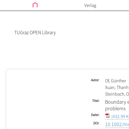
Verlag
TUGraz OPEN Library
Autor
Of, Günther
Xuan, Thanh
Steinbach, O
Titel
Boundary e
problems
Datei
[432.99 K
DOI
10.1002/m