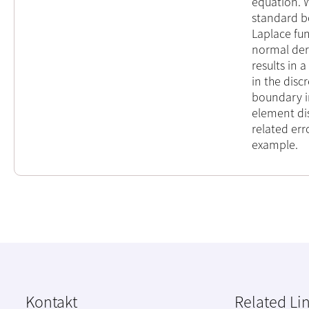
equation. W
standard b
Laplace fun
normal deri
results in 
in the disc
boundary i
element dis
related er
example.
Kontakt
Related Li