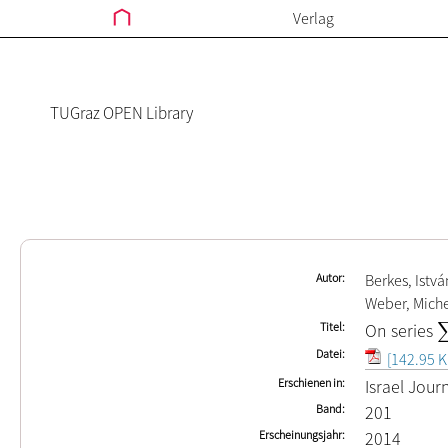
Verlag
TUGraz OPEN Library
Autor
Berkes, Istvá
Weber, Mich
Titel
On series
∑
Datei
[142.95 K
Erschienen in
Israel Jour
Band
201
Erscheinungsjahr
2014