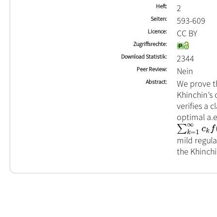
Heft
2
Seiten
593-609
Licence
CC BY
Zugriffsrechte
Download Statistik
2344
Peer Review
Nein
Abstract
We prove th
Khinchin’s 
verifies a 
optimal a.e
∞
∑
∑
k
=
1
∞
c
k
f
(
k
x
)
c
f
=
1
k
k
mild regula
the Khinchi