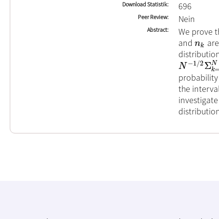
Download Statistik
696
Peer Review
Nein
Abstract
We prove t
and
are
n
k
n
k
distributi
−
1
/
2
N
Σ
N
−
1
/
2
Σ
k
=
1
N
N
k
probability
the interva
investigat
distributio