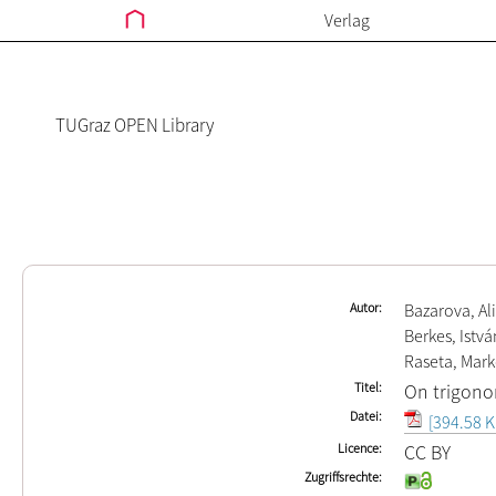
Verlag
TUGraz OPEN Library
Autor
Bazarova, Al
Berkes, Istvá
Raseta, Mar
Titel
On trigono
Datei
[394.58 K
Licence
CC BY
Zugriffsrechte