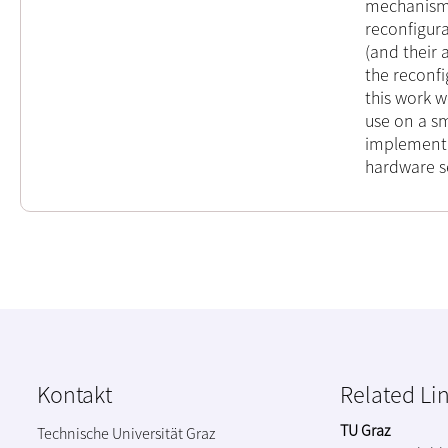
mechanisms 
reconfigur
(and their 
the reconfi
this work w
use on a s
implementa
hardware s
Kontakt
Related Li
TU Graz
Technische Universität Graz