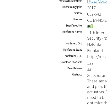
Persistent Identifier
https://doi
Erscheinungsjahr
2017
Seiten
632-642
Licence
CC BY-NC-S
Zugriffsrechte
Konferenz Name
11th Inter
Security (N
Konferenz Ort
Helsinki
Konferenz Staat
Finnland
Konferenz URL
https://re
Download Statistik
122
Peer Review
Ja
Abstract
Sensors are
These sens
and pass th
actuators. 
need to be 
optimize th