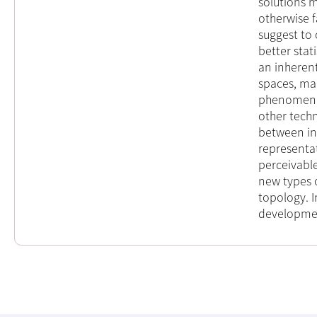
solutions m
otherwise 
suggest to
better stat
an inheren
spaces, ma
phenomena.
other techn
between in
representat
perceivabl
new types 
topology. I
developmen