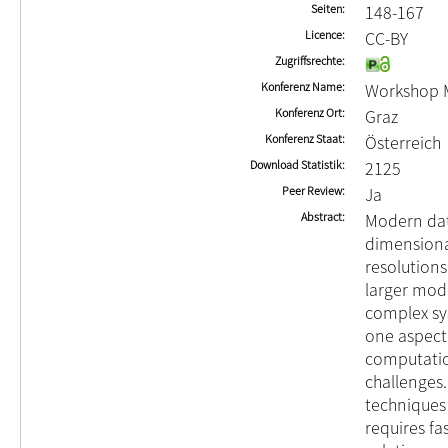
Seiten
148-167
Licence
CC-BY
Zugriffsrechte
Konferenz Name
Workshop M
Konferenz Ort
Graz
Konferenz Staat
Österreich
Download Statistik
2125
Peer Review
Ja
Abstract
Modern dat
dimensiona
resolutions
larger mod
complex sy
one aspect 
computation
challenges.
techniques 
requires f