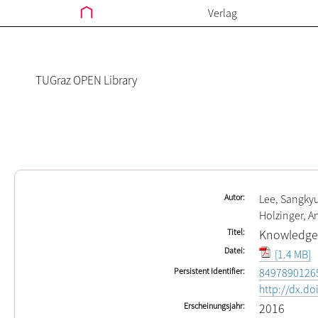
Verlag
TUGraz OPEN Library
Autor
Lee, Sangky
Holzinger, A
Titel
Knowledge 
Datei
[1.4 MB]
Persistent Identifier
8497890126
http://dx.d
Erscheinungsjahr
2016