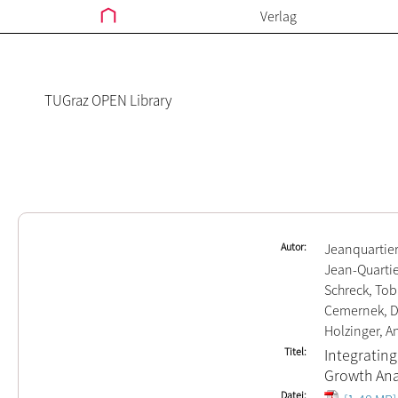
Verlag
TUGraz OPEN Library
Autor
Jeanquartier
Jean-Quartier
Schreck, Tob
Cemernek, D
Holzinger, A
Titel
Integratin
Growth Ana
Datei