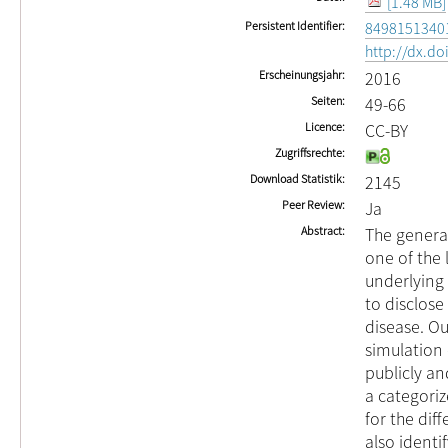
[1.48 MB]
Persistent Identifier
8498151340
http://dx.d
Erscheinungsjahr
2016
Seiten
49-66
Licence
CC-BY
Zugriffsrechte
Download Statistik
2145
Peer Review
Ja
Abstract
The genera
one of the 
underlying
to disclose
disease. Our
simulation
publicly an
a categori
for the dif
also identi