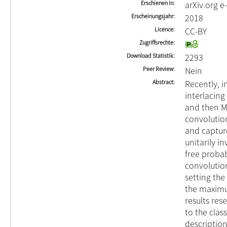
Erschienen in
arXiv.org e
Erscheinungsjahr
2018
Licence
CC-BY
Zugriffsrechte
Download Statistik
2293
Peer Review
Nein
Abstract
Recently, i
interlacin
and then M
convolutio
and capture
unitarily i
free probab
convolution
setting th
the maximu
results res
to the clas
description 