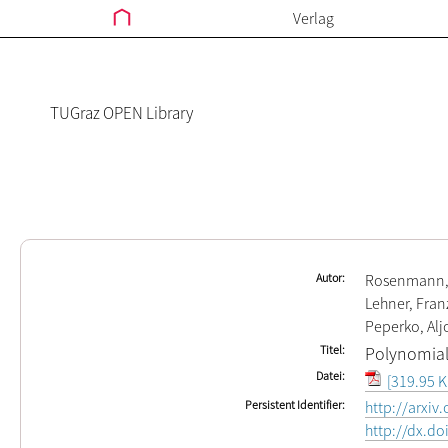
Verlag
TUGraz OPEN Library
Autor
Rosenmann
Lehner, Fran
Peperko, Alj
Titel
Polynomial
Datei
[319.95 K
Persistent Identifier
http://arxiv
http://dx.d