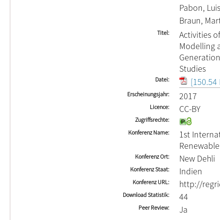
Pabon, Lui
Braun, Mar
Titel
Activities 
Modelling 
Generation
Studies
Datei
[150.54 
Erscheinungsjahr
2017
Licence
CC-BY
Zugriffsrechte
Konferenz Name
1st Interna
Renewable 
Konferenz Ort
New Dehli
Konferenz Staat
Indien
Konferenz URL
http://regr
Download Statistik
44
Peer Review
Ja