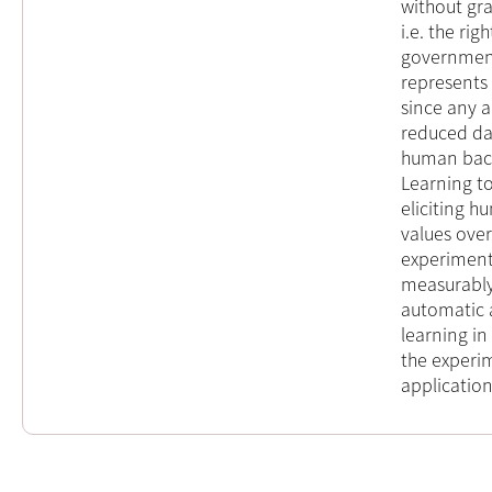
without gra
i.e. the ri
government
represents
since any a
reduced dat
human back
Learning to
eliciting h
values over 
experiment
measurably 
automatic 
learning in
the experim
application