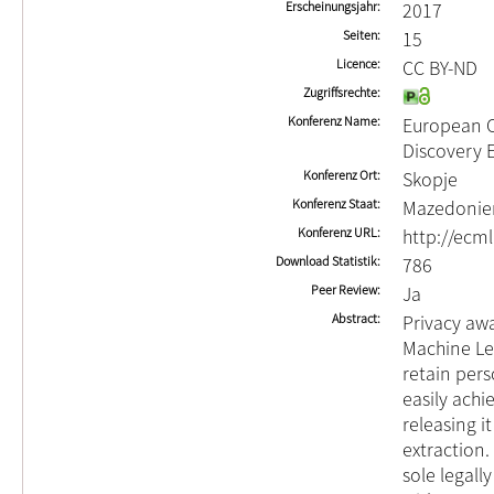
Erscheinungsjahr
2017
Seiten
15
Licence
CC BY-ND
Zugriffsrechte
Konferenz Name
European 
Discovery
Konferenz Ort
Skopje
Konferenz Staat
Mazedonien
Konferenz URL
http://ecml
Download Statistik
786
Peer Review
Ja
Abstract
Privacy awa
Machine Le
retain pers
easily achi
releasing i
extraction.
sole legall