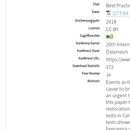
Titel
Best Pract
Datei
[277.69 
Erscheinungsjahr
2018
Licence
CC-BY
Zugriffsrechte
Konferenz Name
20th Inter
Konferenz Staat
Österreich
Konferenz URL
https://ww
Download Statistik
172
Peer Review
Ja
Abstract
Events as t
cause to br
an urgent t
this paper 
restoration
tests in Ca
tests shows
frequency s