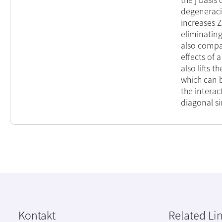
degeneracie
increases Z
eliminating
also compar
effects of a
also lifts t
which can b
the interac
diagonal si
Kontakt
Related Li