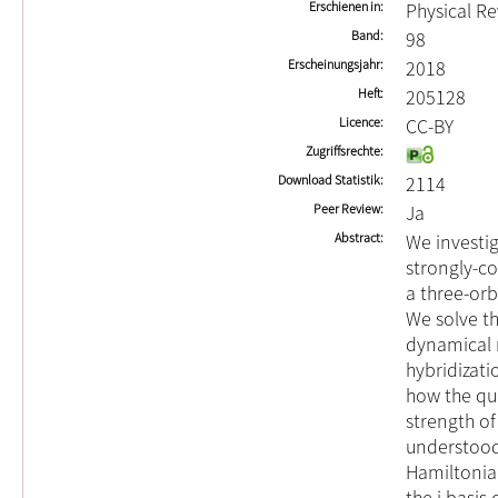
Erschienen in
Physical R
Band
98
Erscheinungsjahr
2018
Heft
205128
Licence
CC-BY
Zugriffsrechte
Download Statistik
2114
Peer Review
Ja
Abstract
We investig
strongly-co
a three-or
We solve th
dynamical 
hybridizati
how the qua
strength of
understood 
Hamiltonian
the j basis