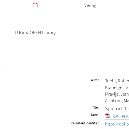
Verlag
TUGraz OPEN Library
Autor
Triebl, Rober
Kraberger, G
Mravlje, Jern
Aichhorn, Ma
Titel
Spin-orbit 
Datei
[829.09 K
Persistent Identifier
https://doi