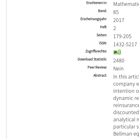
Erschienen in
Mathematic
Band
85
Erscheinungsjahr
2017
Heft
2
Seiten
179-205
ISSN
1432-5217
Zugriffsrechte
Download Statistik
2480
Peer Review
Nein
Abstract
In this art
company wi
intention o
dynamic re
reinsuranc
discounted 
analytical 
particular 
Bellman eq