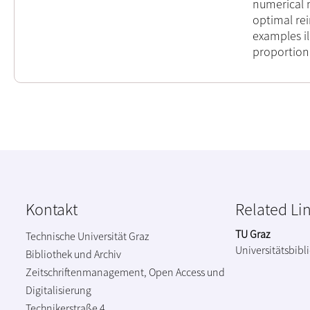
numerical 
optimal re
examples il
proportiona
Kontakt
Related Li
TU Graz
Technische Universität Graz
Universitätsbibl
Bibliothek und Archiv
Zeitschriftenmanagement, Open Access und
Digitalisierung
Technikerstraße 4