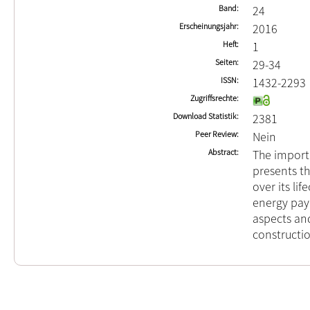
Band
24
Erscheinungsjahr
2016
Heft
1
Seiten
29-34
ISSN
1432-2293
Zugriffsrechte
Download Statistik
2381
Peer Review
Nein
Abstract
The importa
presents t
over its lif
energy payb
aspects an
constructio