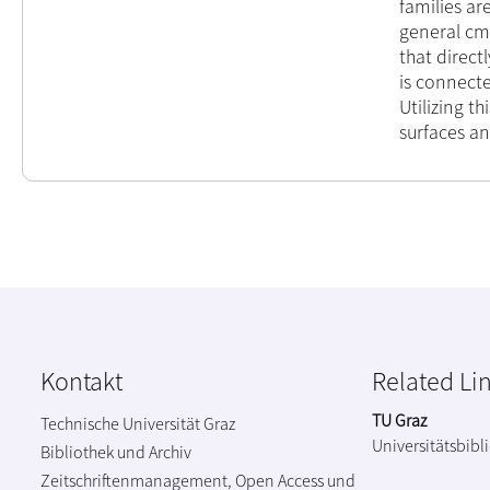
families ar
general cmc
that direct
is connect
Utilizing t
surfaces and
Kontakt
Related Li
TU Graz
Technische Universität Graz
Universitätsbibl
Bibliothek und Archiv
Zeitschriftenmanagement, Open Access und