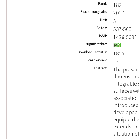
Band
182
Erscheinungsjahr
2017
Heft
3
Seiten
537-563
ISSN
1436-5081
Zugriffsrechte
Download Statistik
1855
Peer Review
Ja
Abstract
The present
dimensiona
integrable 
surfaces wi
associated
introduced 
developed 
equipped wi
extends pre
situation o