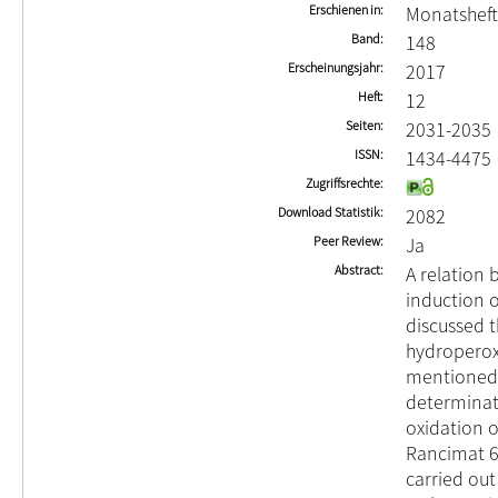
Erschienen in
Monatsheft
Band
148
Erscheinungsjahr
2017
Heft
12
Seiten
2031-2035
ISSN
1434-4475
Zugriffsrechte
Download Statistik
2082
Peer Review
Ja
Abstract
A relation 
induction o
discussed 
hydroperox
mentioned d
determinat
oxidation 
Rancimat 67
carried out