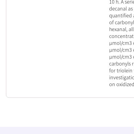
10 h. A ser
decanal as
quantified 
of carbony
hexanal, al
concentrat
µmol/cm3 o
µmol/cm3 o
µmol/cm3 o
carbonyls 
for triolein
investigatio
on oxidized