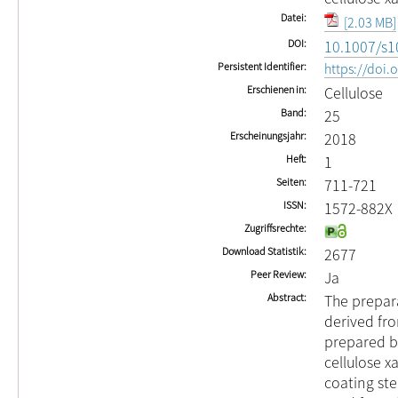
Datei
[2.03 MB]
DOI
10.1007/s1
Persistent Identifier
https://doi
Erschienen in
Cellulose
Band
25
Erscheinungsjahr
2018
Heft
1
Seiten
711-721
ISSN
1572-882X
Zugriffsrechte
Download Statistik
2677
Peer Review
Ja
Abstract
The prepara
derived fro
prepared by
cellulose x
coating st