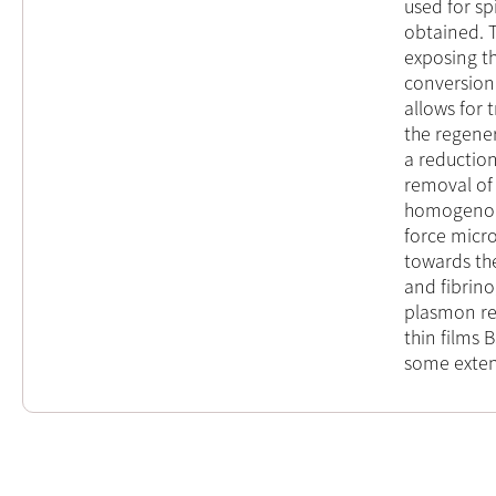
used for sp
obtained. T
exposing th
conversion
allows for 
the regene
a reduction
removal of 
homogenou
force micro
towards th
and fibrin
plasmon re
thin films 
some extent