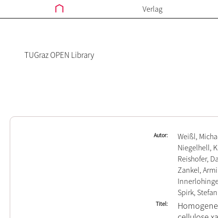
Verlag
TUGraz OPEN Library
Autor
Weißl, Micha
Niegelhell, K
Reishofer, D
Zankel, Arm
Innerlohinge
Spirk, Stefan
Titel
Homogeneou
cellulose x