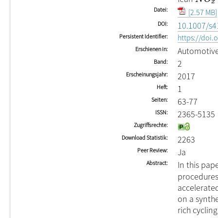
x
Datei
[2.57 MB]
DOI
10.1007/s4
Persistent Identifier
https://doi
Erschienen in
Automotive
Band
2
Erscheinungsjahr
2017
Heft
1
Seiten
63-77
ISSN
2365-5135
Zugriffsrechte
Download Statistik
2263
Peer Review
Ja
Abstract
In this pap
procedures
accelerate
on a synthe
rich cyclin