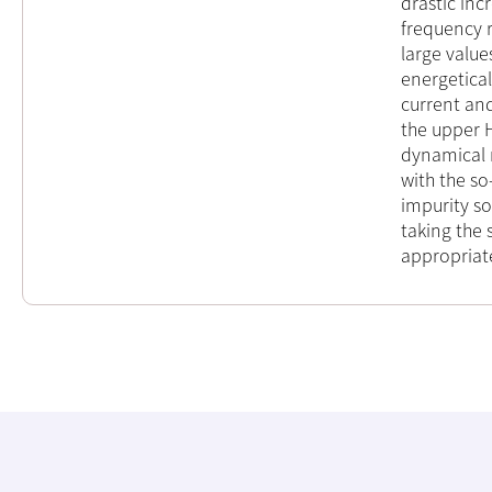
drastic inc
frequency r
large value
energetical
current and
the upper 
dynamical 
with the so
impurity so
taking the 
appropriat