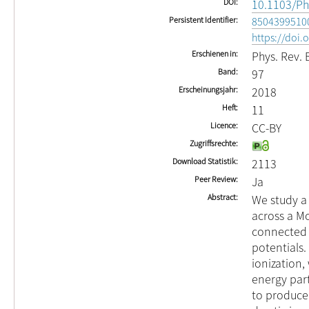
DOI
10.1103/Ph
Persistent Identifier
8504399510
https://doi
Erschienen in
Phys. Rev. 
Band
97
Erscheinungsjahr
2018
Heft
11
Licence
CC-BY
Zugriffsrechte
Download Statistik
2113
Peer Review
Ja
Abstract
We study a
across a Mo
connected t
potentials.
ionization,
energy par
to produce 