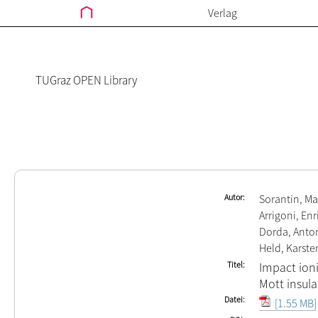
Verlag
TUGraz OPEN Library
Autor
Sorantin, Ma
Arrigoni, Enr
Dorda, Anto
Held, Karste
Titel
Impact ioni
Mott insula
Datei
[1.55 MB]