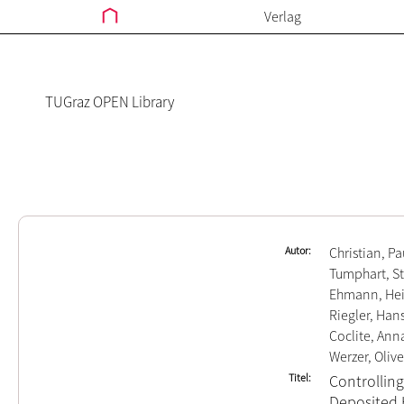
Verlag
TUGraz OPEN Library
Autor
Christian, Pa
Tumphart, S
Ehmann, Hei
Riegler, Han
Coclite, Ann
Werzer, Olive
Titel
Controllin
Deposited H