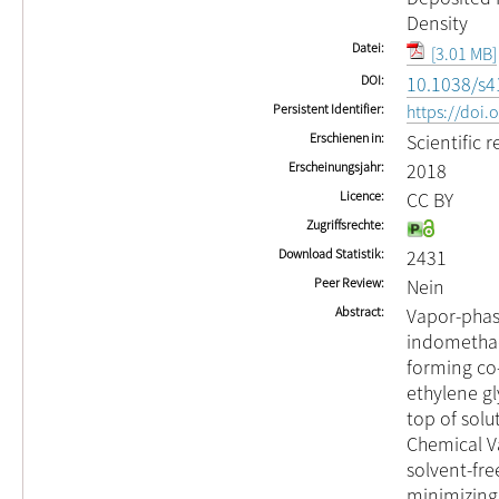
Density
Datei
[3.01 MB]
DOI
10.1038/s4
Persistent Identifier
https://doi
Erschienen in
Scientific 
Erscheinungsjahr
2018
Licence
CC BY
Zugriffsrechte
Download Statistik
2431
Peer Review
Nein
Abstract
Vapor-phas
indomethaci
forming co
ethylene g
top of solu
Chemical Va
solvent-fre
minimizing