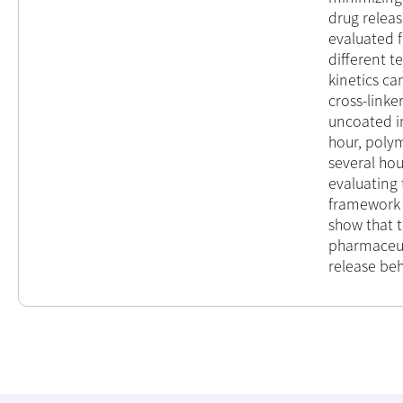
drug relea
evaluated f
different t
kinetics ca
cross-linke
uncoated i
hour, poly
several hou
evaluating 
framework o
show that 
pharmaceuti
release beh