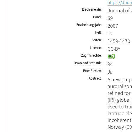
https://doi.
Erschienen in
Journal of 
Band
69
Erscheinungsjahr
2007
Heft
12
Seiten
1459-1470
Licence
CC-BY
Zugriffsrechte
Download Statistik
94
Peer Review
Ja
Abstract
A new empi
auroral zo
refined for
(IRI) globa
used to tra
latitude el
Incoherent
Norway (69