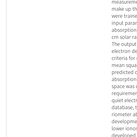
measuremen
make up the
were traine
input param
absorption,
cm solar ra
The output 
electron de
criteria fo
mean squar
predicted o
absorption
space was 
requirement
quiet elec
database, t
riometer a
developmen
lower ionos
developed s