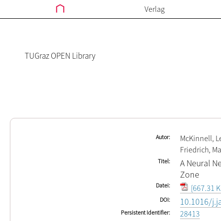
Verlag
TUGraz OPEN Library
Autor
McKinnell, 
Friedrich, Ma
Titel
A Neural N
Zone
Datei
[667.31 K
DOI
10.1016/j.j
Persistent Identifier
28413