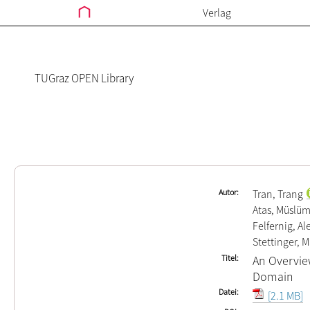
Verlag
TUGraz OPEN Library
Autor
Tran, Trang
Atas, Müslü
Felfernig, A
Stettinger, M
Titel
An Overvie
Domain
Datei
[2.1 MB]