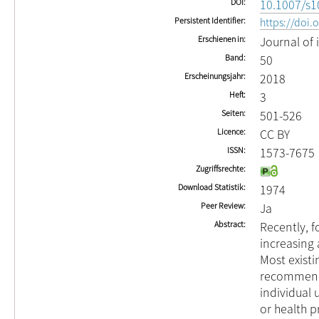
DOI
10.1007/s1
Persistent Identifier
https://doi
Erschienen in
Journal of 
Band
50
Erscheinungsjahr
2018
Heft
3
Seiten
501-526
Licence
CC BY
ISSN
1573-7675
Zugriffsrechte
Download Statistik
1974
Peer Review
Ja
Abstract
Recently, 
increasing 
Most exist
recommenda
individual 
or health 