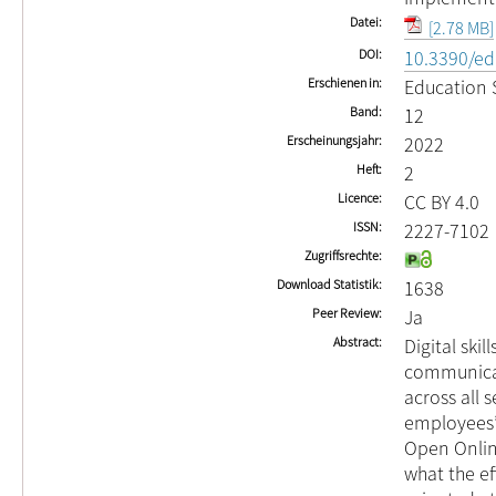
Datei
[2.78 MB]
DOI
10.3390/e
Erschienen in
Education 
Band
12
Erscheinungsjahr
2022
Heft
2
Licence
CC BY 4.0
ISSN
2227-7102
Zugriffsrechte
Download Statistik
1638
Peer Review
Ja
Abstract
Digital ski
communicat
across all s
employees’ 
Open Onlin
what the ef