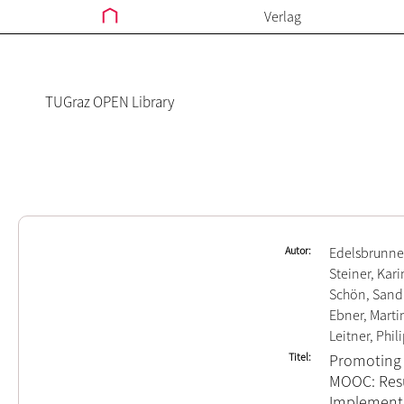
Verlag
TUGraz OPEN Library
Autor
Edelsbrunner
Steiner, Kari
Schön, Sand
Ebner, Marti
Leitner, Phil
Titel
Promoting D
MOOC: Resu
Implement