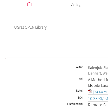
Verlag
TUGraz OPEN Library
Autor
Kalenjuk, Sl
Lienhart, We
Titel
A Method f
Mobile Las
Datei
[24.64 MB
DOI
10.3390/rs
Erschienen in
Remote Se