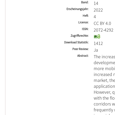
Band
14
Erscheinungsjahr
2022
Heft
4
Licence
CC BY 4.0
ISSN
2072-4292
Zugriffsrechte
Download Statistik
1412
Peer Review
Ja
Abstract
The increas
developmen
more mobile
increased 
market, the
application
However, q
with the fl
corridors w
frequently