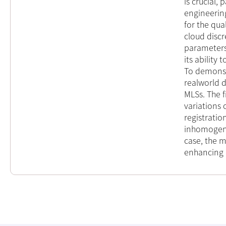
is crucial, 
engineering
for the qua
cloud disc
parameters 
its ability
To demonst
realworld 
MLSs. The 
variations 
registratio
inhomogenei
case, the m
enhancing 