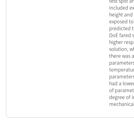
test split 
included ex
height and
exposed to
predicted t
DoE fared s
higher res
solution, w
there was 
parameters
temperatur
parameters
had a lowe
of paramet
degree of i
mechanical