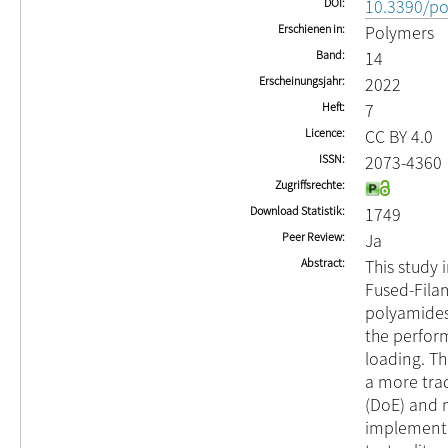
DOI
10.3390/p
Erschienen in
Polymers
Band
14
Erscheinungsjahr
2022
Heft
7
Licence
CC BY 4.0
ISSN
2073-4360
Zugriffsrechte
Download Statistik
1749
Peer Review
Ja
Abstract
This study 
Fused-Filam
polyamides
the perform
loading. T
a more trad
(DoE) and 
implementin