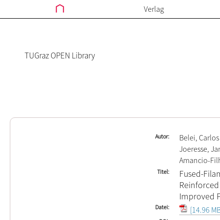
Verlag
TUGraz OPEN Library
Autor
Belei, Carlos
Joeresse, Ja
Amancio-Fil
Titel
Fused-Fila
Reinforced
Improved P
Datei
[14.96 MB