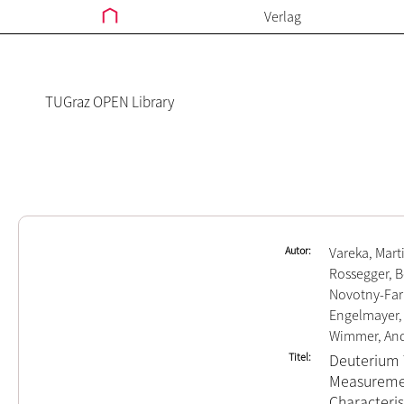
Verlag
TUGraz OPEN Library
Autor
Vareka, Mart
Rossegger, 
Novotny-Far
Engelmayer,
Wimmer, An
Titel
Deuterium 
Measurement
Characteris