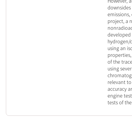
However, al
downsides (
emissions, 
project, a 
nonradioa
developed 
hydrogen/de
using an is
properties,
of the trac
using sever
chromatogr
relevant to
accuracy an
engine test
tests of th