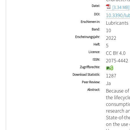
Datei
[3.34 MB]
DOI
10.3390/lu
Erschienen in
Lubricants
Band
10
Erscheinungsjahr
2022
Heft
5
Licence
CC BY 4.0
ISSN
2075-4442
Zugriffsrechte
Download Statistik
1287
Peer Review
Ja
Abstract
Because of 
the lifecyc
consumption
research a
State-of-t
on the use 