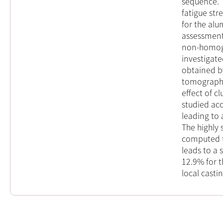
sequence. T
fatigue str
for the alu
assessment 
non-homoge
investigate
obtained b
tomography 
effect of c
studied ac
leading to 
The highly 
computed t
leads to a 
12.9% for t
local casti