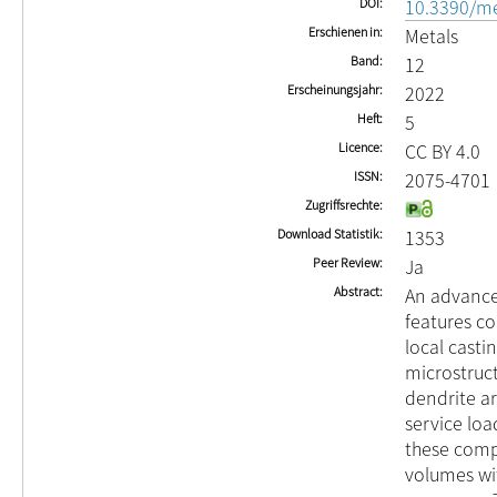
DOI
10.3390/m
Erschienen in
Metals
Band
12
Erscheinungsjahr
2022
Heft
5
Licence
CC BY 4.0
ISSN
2075-4701
Zugriffsrechte
Download Statistik
1353
Peer Review
Ja
Abstract
An advanced
features c
local casti
microstruc
dendrite a
service loa
these comp
volumes wit