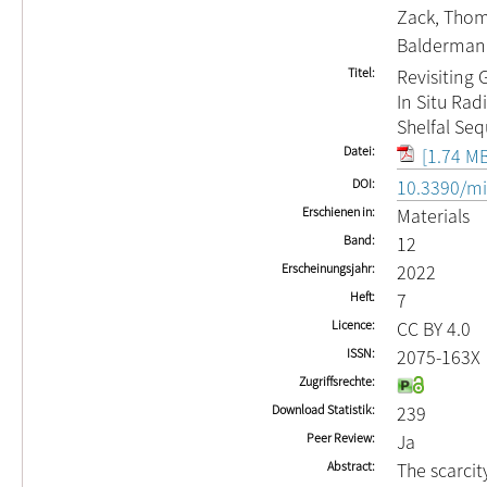
Zack, Tho
Balderman
Titel
Revisiting
In Situ Rad
Shelfal Se
Datei
[1.74 MB
DOI
10.3390/m
Erschienen in
Materials
Band
12
Erscheinungsjahr
2022
Heft
7
Licence
CC BY 4.0
ISSN
2075-163X
Zugriffsrechte
Download Statistik
239
Peer Review
Ja
Abstract
The scarcit