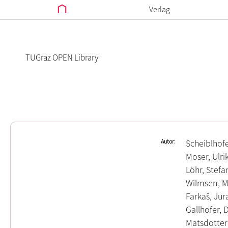
Verlag
TUGraz OPEN Library
Autor
Scheiblhofe
Moser, Ulri
Lӧhr, Stefa
Wilmsen, M
Farkaš, Jur
Gallhofer, 
Matsdotter