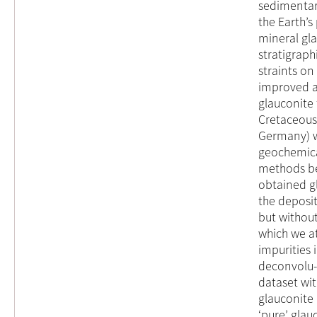
sedimentar
the Earth’s
mineral gla
stratigrap
straints on
improved a
glauconite 
Cretaceous
Germany) w
geochemica
methods bef
obtained gl
the deposi
but without
which we at
impurities 
deconvolu-
dataset wit
glauconite 
‘pure’ glau