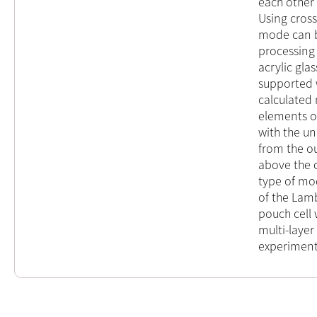
each other 
Using cross
mode can b
processing
acrylic gl
supported 
calculated 
elements o
with the un
from the o
above the o
type of mo
of the Lam
pouch cell 
multi-layer
experiment