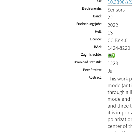
DOI
10.3390/s
Erschienen in
Sensors
Band
22
Erscheinungsjahr
2022
Heft
13
Licence
CC BY 4.0
ISSN
1424-8220
Zugriffsrechte
Download Statistik
1228
Peer Review
Ja
Abstract
This work 
mode (anti
through a l
mode and th
and three-t
it is impor
polarizatio
center of t