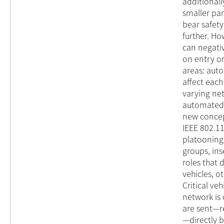
additionall
smaller par
bear safety
further. Ho
can negativ
on entry or
areas: aut
affect eac
varying ne
automated a
new concep
IEEE 802.1
platooning.
groups, ins
roles that
vehicles, o
Critical ve
network is 
are sent—re
—directly b