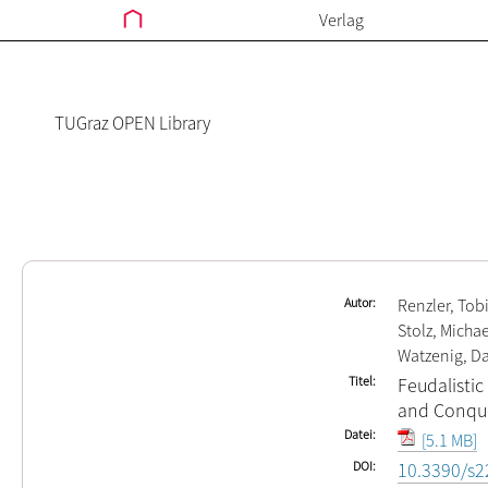
Verlag
TUGraz OPEN Library
Autor
Renzler, Tob
Stolz, Michae
Watzenig, Da
Titel
Feudalistic
and Conquer
Datei
[5.1 MB]
DOI
10.3390/s