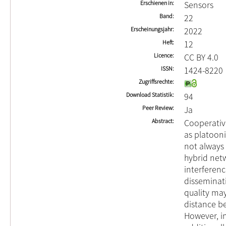
Erschienen in
Sensors
Band
22
Erscheinungsjahr
2022
Heft
12
Licence
CC BY 4.0
ISSN
1424-8220
Zugriffsrechte
Download Statistik
94
Peer Review
Ja
Abstract
Cooperative
as platoon
not always 
hybrid net
interferen
disseminat
quality may
distance be
However, in