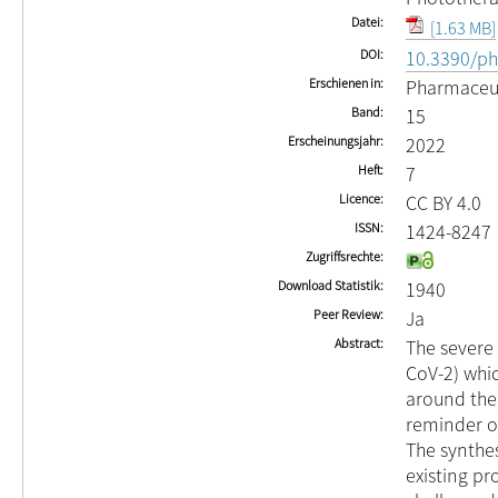
Datei
[1.63 MB]
DOI
10.3390/p
Erschienen in
Pharmaceut
Band
15
Erscheinungsjahr
2022
Heft
7
Licence
CC BY 4.0
ISSN
1424-8247
Zugriffsrechte
Download Statistik
1940
Peer Review
Ja
Abstract
The severe
CoV-2) whi
around the 
reminder of
The synthes
existing pr