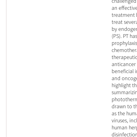
challenged
an effectiv
treatment 
treat sever
by endogen
(PS). PT h
prophylaxi
chemother
therapeutic
anticancer
beneficial 
and oncogen
highlight t
summarizin
phototherm
drawn to th
as the hum
viruses, in
human herp
disinfectio